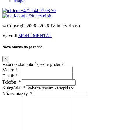
Mapa
+421 244 97 03 30
jv@intersad.sk
© Copyright 2006 - 2026 JV Intersad s.r.o.
Vytvoril
MONUMENTAL
Nová otázka do poradňe
×
Vaša otázka bola úspešne pridaná.
Meno: *
Email: *
Telefón: *
Kategória: *
Názov otázky: *